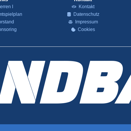
erren I
Kontakt
tspielplan
Datenschutz
orstand
Impressum
onsoring
Cookies
NDB