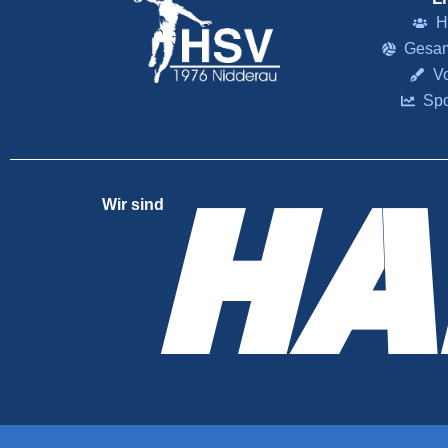
H
Gesam
V
Sp
HA
Wir sind