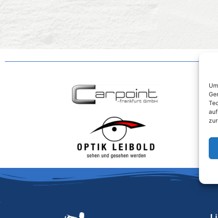
Um 
Ger
Tec
auf
zur
L