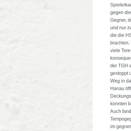
Spielerka
gegen di
Gegner, d
und nur z
die die H
brachten.
viele Tore
konsequen
der TGH w
gestoppt 
Weg in da
Hanau öff
Deckungs
konnten b
Auch fand
Tempogege
im gegner