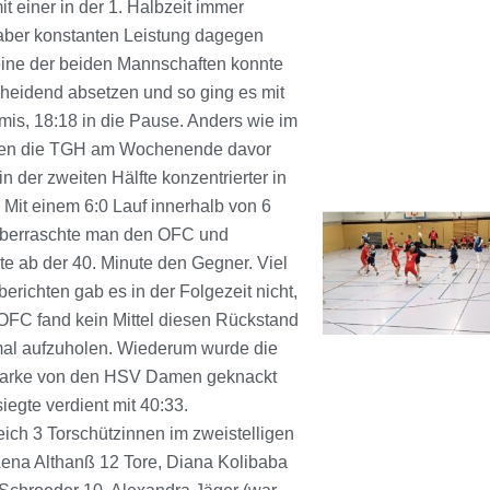
t einer in der 1. Halbzeit immer
ber konstanten Leistung dagegen
eine der beiden Mannschaften konnte
cheidend absetzen und so ging es mit
is, 18:18 in die Pause. Anders wie im
gen die TGH am Wochenende davor
n der zweiten Hälfte konzentrierter in
 Mit einem 6:0 Lauf innerhalb von 6
überraschte man den OFC und
te ab der 40. Minute den Gegner. Viel
erichten gab es in der Folgezeit nicht,
OFC fand kein Mittel diesen Rückstand
al aufzuholen. Wiederum wurde die
Marke von den HSV Damen geknackt
iegte verdient mit 40:33.
eich 3 Torschützinnen im zweistelligen
Lena Althanß 12 Tore, Diana Kolibaba