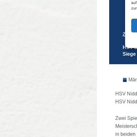
auf
zur
Zurüc
HSV D
Siege 
Mär
HSV Nidde
HSV Nidde
Zwei Spie
Meistersc
in beiden