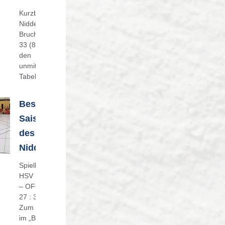
Kurzbericht HSV
Nidderau – SG
Bruchköbel II 19 :
33 (8:13) Gegen
den
unmittelbaren
Tabellennachbarn
Bestes
Saisonspiel
des HSV
Nidderau!
Spielbericht.
HSV Nidderau
– OFC Kickers
27 : 30 (11:17)
Zum Heimspiel
im „Bertha-