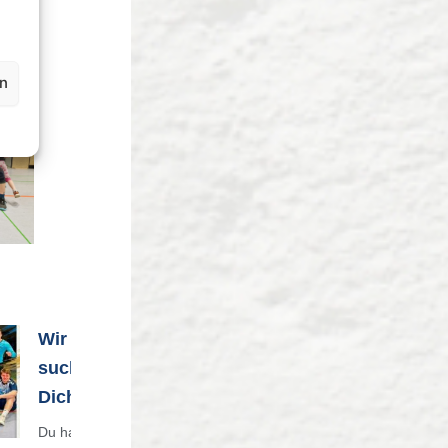
en
Wir
suchen
Dich
Du hast