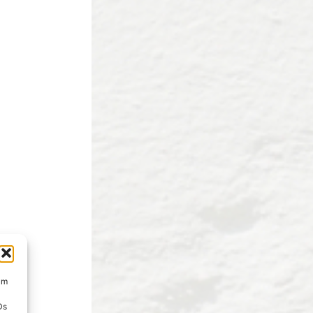
um
Ds