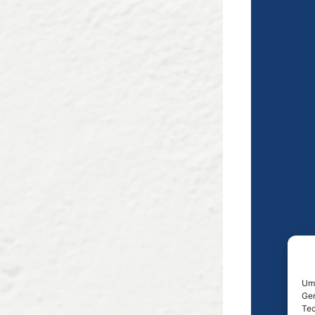
Um 
Ger
Tec