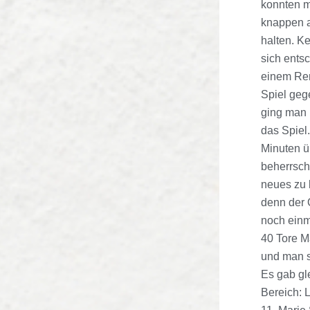
konnten mi
knappen a
halten. K
sich ents
einem Rem
Spiel ge
ging man i
das Spiel.
Minuten 
beherrsch
neues zu b
denn der 
noch einm
40 Tore 
und man s
Es gab gl
Bereich: 