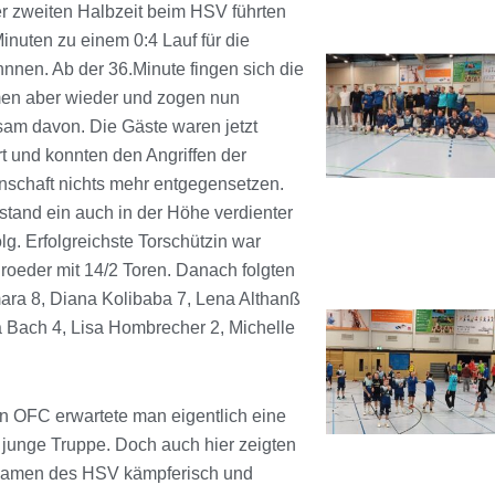
r zweiten Halbzeit beim HSV führten
inuten zu einem 0:4 Lauf für die
nnen. Ab der 36.Minute fingen sich die
n aber wieder und zogen nun
sam davon. Die Gäste waren jetzt
rt und konnten den Angriffen der
chaft nichts mehr entgegensetzen.
tand ein auch in der Höhe verdienter
lg. Erfolgreichste Torschützin war
roeder mit 14/2 Toren. Danach folgten
mara 8, Diana Kolibaba 7, Lena Althanß
a Bach 4, Lisa Hombrecher 2, Michelle
 OFC erwartete man eigentlich eine
e junge Truppe. Doch auch hier zeigten
 Damen des HSV kämpferisch und