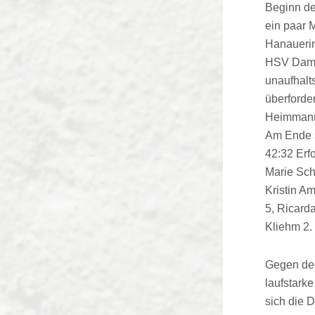
Beginn de
ein paar M
Hanauerin
HSV Dame
unaufhalt
überforde
Heimmanns
Am Ende s
42:32 Erfo
Marie Sch
Kristin A
5, Ricard
Kliehm 2.
Gegen den
laufstark
sich die