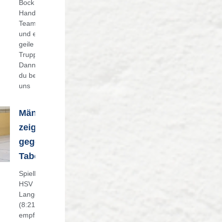
Bock auf
Handball,
Teamgeist
und eine
geile
Truppe?
Dann bist
du bei
uns
Männermannschaft
zeigt Charakter
gegen
Tabellenführer
Spielbericht: Männer I
HSV Nidderau – TV
Langenselbold 19:36
(8:21) Der Tabellenletzte
empfing den