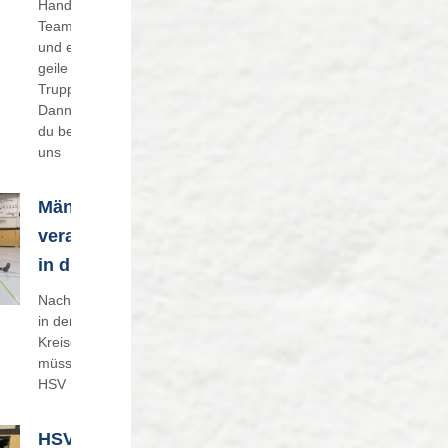
Handball,
Teamgeist
und eine
geile
Truppe?
Dann bist
du bei
uns
Männermannschaft
verabschiedet sich
in die Bezirksliga
Nach nunmehr 2 Jahren
in der Bezirksoberliga des
Kreises Offenbach-Hanau
müssen die Männer des
HSV
HSV Damen