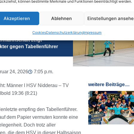
ückziehst, können bestimmte Merkmale und Funktionen beeinträchtigt werden.
Akzeptieren
Ablehnen
Einstellungen anseh
k
Cookies
Datenschutzerklärung
Impressum
rmannschaft zeigt
kter gegen Tabellenführer
ruar 24, 2026
7:05 p.m.
weitere Beiträge....
cht: Männer I HSV Nidderau – TV
bold 19:36 (8:21)
lenletzte empfing den Tabellenführer.
uf dem Papier vermuten konnte eine
legenheit. Doch trotz aller
ten, die dem HSV in dieser Halbsaison