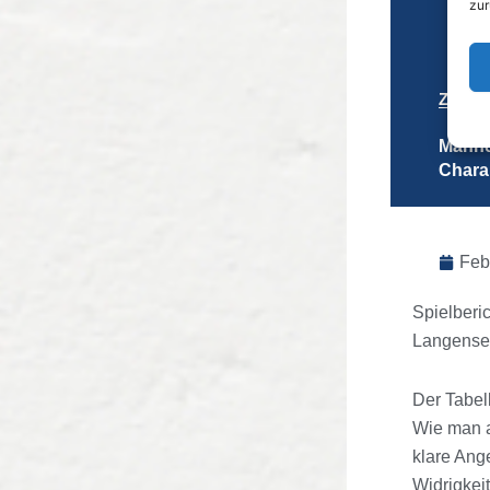
zur
Zurüc
Männe
Chara
Feb
Spielberi
Langensel
Der Tabel
Wie man a
klare Ange
Widrigkei