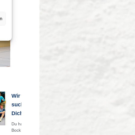
en
Wir
suchen
Dich
Du hast
Bock auf