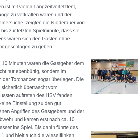
n ist mit vielen Langzeitverletztenl,
änge zu verkraften waren und der
ainersuche, zeigten die Nidderauer von
 bis zur letzten Spielminute, dass sie
lens waren sich den Gästen ohne
r geschlagen zu geben.
n 10 Minuten waren die Gastgeber dem
cht nur ebenbürtig, sondern im
 der Torchancen sogar überlegen. Die
, sicherlich überrascht vom
ussten auftreten des HSV fanden
keine Einstellung zu den gut
enen Angriffen des Gastgebers und der
Abwehr und kamen erst nach ca. 10
sser ins Spiel. Bis dahin führte des
1 und hielt auch die wieselflinken