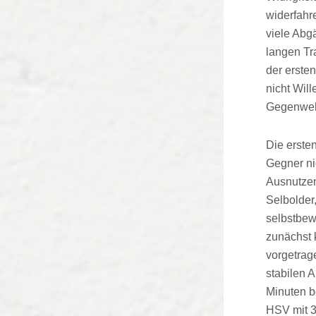
widerfahre
viele Abg
langen Tr
der ersten
nicht Wil
Gegenweh
Die erste
Gegner ni
Ausnutzen
Selbolder
selbstbew
zunächst 
vorgetrag
stabilen 
Minuten be
HSV mit 3: