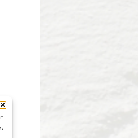
um
Ds