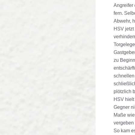
Angreifer
fern. Selb
Abwehr, h
HSV jetzt 
verhinder
Torgelege
Gastgeber
zu Beginn
entschärft
schnellen
schließli
plötzlich 
HSV hielt
Gegner ni
Maße wie 
vergeben 
So kam es