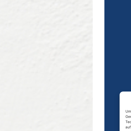
Um 
Ger
Tec
auf